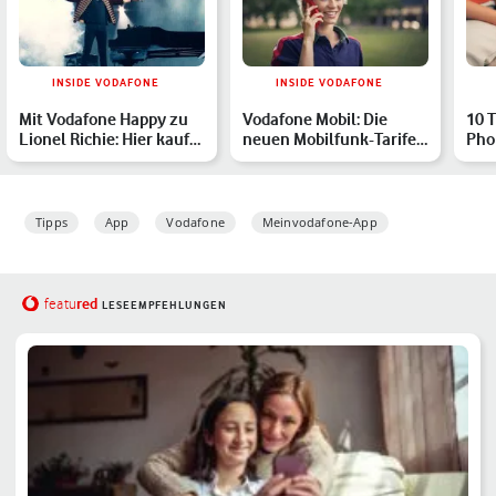
INSIDE VODAFONE
INSIDE VODAFONE
Mit Vodafone Happy zu
Vodafone Mobil: Die
10 T
Lionel Richie: Hier kaufst
neuen Mobilfunk-Tarife
Pho
Du Dir Premium-T…
von Vodafone im
Meh
Überbl…
Tipps
App
Vodafone
Meinvodafone-App
red
featu
LESEEMPFEHLUNGEN