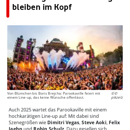
bleiben im Kopf
Von Blümchen bis Boris Brejcha: Parookaville feiert mit
©©
einem Line-up, das keine Wünsche offenlässt.
pikzelz
Auch 2025 wartet das Parookaville mit einem
hochkarätigen Line-up auf: Mit dabei sind
Szenegrößen wie
Dimitri Vegas
,
Steve Aoki
,
Felix
Jaehn
und
Robin Schulz
. Dazu gesellen sich