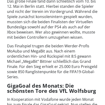
Das große Finale fand dann schließlich vom 10. bis
12. Mai in Berlin statt. Hierbei standen die Spieler
und nicht der Verein im Vordergrund. Während die
Spiele zunächst konsolenintern gespielt wurden,
mussten sich die beiden Finalisten der Virtuellen
Bundesliga sowohl auf der PS4 als auch auf der
Xbox beweisen. Wer also gewinnen wollte, musste
mit beiden Controllern umzugehen wissen.
Das Finalspiel trugen die beiden Werder-Profis
MoAuba und MegaBit aus. Nach einem
ordentlichen Hin- und Rückspiel mit 8:5 gewann
Michael „MegaBit“ Bittner schließlich das Grand
Finale. Für den Sieg erhielt er 25.000 Euro Preisgeld
sowie 850 Ranglistenpunkte für die FIFA19-Global-
Series.
GigaGoal des Monats: Die
schönsten Tore des VfL Wolfsburg
In Kooperation mit Vodafone wurde jeden Monat
bis zum Finale das GigaGoal gekürt. Nun stellen die