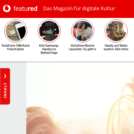
Das Magazin für digitale Kultur
Vodafone: SIM-Karte
Alle Samsung-
Vodafone-Router
Handy auf Raten
freischalten
Handys in
tauschen: So geht's
kaufen: Alle Infos
Reihenfolge
INHALT