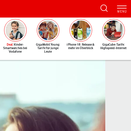
Deal
: Kinder-
GigaMobil Young:
iPhone 18: Release &
GigaCube-Tarife:
Smartwatches bei
Tarife für junge
mehr im Überblick
Highspeed-Internet
Vodafone
Leute