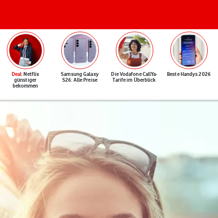
Deal
: Netflix
Samsung Galaxy
Die Vodafone CallYa-
Beste Handys 2026
günstiger
S26: Alle Preise
Tarife im Überblick
bekommen