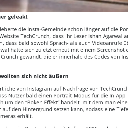
her geleakt
eberte die Insta-Gemeinde schon länger auf die Portr
Website TechCrunch, dass ihr Leser Ishan Agarwal au
en, dass bald sowohl Sprach- als auch Videoanrufe 
wal hatte sich zuletzt erneut mit einem Screenshot
chCrunch gewandt, die er innerhalb des Codes von I
wollten sich nicht äußern
rtliche von Instagram auf Nachfrage von TechCrunch
ass Nutzer bald einen Portrait-Modus für die In-App
h um den “Bokeh Effekt” handelt, mit dem man einen
r auf den Hintergrund setzen kann, sodass eine Tief
meras erhält.