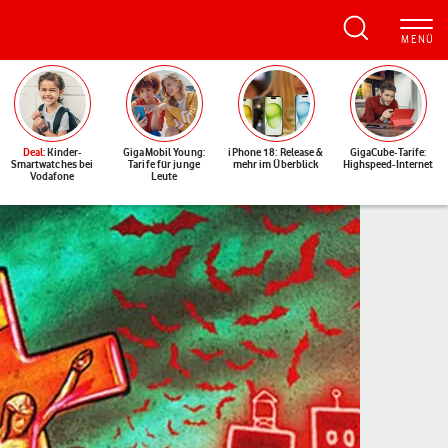
Deal
: Kinder-
GigaMobil Young:
iPhone 18: Release &
GigaCube-Tarife:
Smartwatches bei
Tarife für junge
mehr im Überblick
Highspeed-Internet
Vodafone
Leute