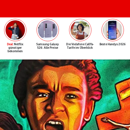
Deal
: Netflix
Samsung Galaxy
Die Vodafone CallYa-
Beste Handys 2026
günstiger
S26: Alle Preise
Tarife im Überblick
bekommen