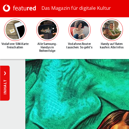
Das Magazin für digitale Kultur
Vodafone: SIM-Karte
Alle Samsung-
Vodafone-Router
Handy auf Raten
freischalten
Handys in
tauschen: So geht's
kaufen: Alle Infos
Reihenfolge
INHALT