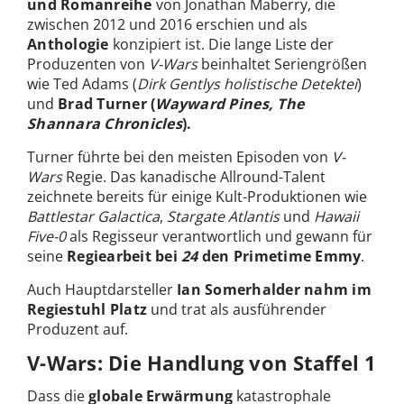
und Romanreihe
von Jonathan Maberry, die
zwischen 2012 und 2016 erschien und als
Anthologie
konzipiert ist. Die lange Liste der
Produzenten von
V-Wars
beinhaltet Seriengrößen
wie Ted Adams (
Dirk Gentlys holistische Detektei
)
und
Brad Turner (
Wayward Pines, The
Shannara Chronicles
).
Turner führte bei den meisten Episoden von
V-
Wars
Regie. Das kanadische Allround-Talent
zeichnete bereits für einige Kult-Produktionen wie
Battlestar Galactica
,
Stargate Atlantis
und
Hawaii
Five-0
als Regisseur verantwortlich und gewann für
seine
Regiearbeit bei
24
den
Primetime Emmy
.
Auch Hauptdarsteller
Ian Somerhalder nahm im
Regiestuhl Platz
und trat als ausführender
Produzent auf.
V-Wars: Die Handlung von Staffel 1
Dass die
globale Erwärmung
katastrophale