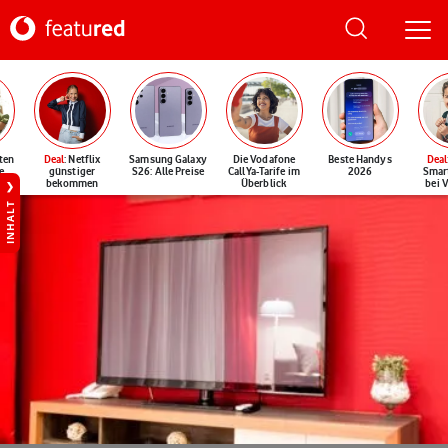
ten
Deal
: Netflix
Samsung Galaxy
Die Vodafone
Beste Handys
Deal
e
günstiger
S26: Alle Preise
CallYa-Tarife im
2026
Smar
bekommen
Überblick
bei 
INHALT