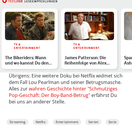
red
featu
LESEEMPFEHLUNGEN
TV &
TV &
ENTERTAINMENT
ENTERTAINMENT
The Bikeriders: Wann
James Patterson: Die
Spa
und wo kannst Du den
Reihenfolge von Alex
Ashu
Film im Heimkino sehen?
Cross & Co.
das 
Übrigens: Eine weitere Doku bei Netflix widmet sich
dem Fall Lou Pearlman und seiner Betrugsmasche.
Alles zur
wahren Geschichte hinter "Schmutziges
Pop-Geschäft: Der Boy-Band-Betrug"
erfährst Du
bei uns an anderer Stelle.
Streaming
Netflix
Entertainment
Serien
Serie