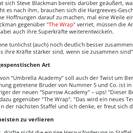
t sich Steve Blackman bereits darüber geäußert, was 
ht es nach ihm, brauchen sich die Hargreeves-Gesch
ne Hoffnungen darauf zu machen, mal eine Weile ein
lackman gegenüber
"The Wrap"
verriet, müssen die An
dabei auch ihre Superkräfte weiterentwickeln.
hähne tunlichst (auch) noch deutlich besser zusamme
ass ihre Kräfte stärker sind, wenn sie zusammen sind
gespenstischen Art
3 von "Umbrella Academy" soll auch der Twist um Be
einung getretene Bruder von Nummer 5 und Co. ist i
ger der neuen "Sparrow Academy" – ups! "Dieser Be
n dazu gegenüber "The Wrap". "Das wird ein neues Terr
n der nächsten Staffel und ich denke, er freut sich d
meisten zu verlieren
, dürfte nicht die einzige Herausforderung in Staffel