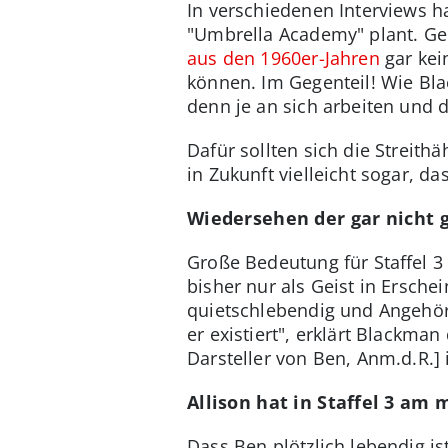
In verschiedenen Interviews ha
"Umbrella Academy" plant. Ge
aus den 1960er-Jahren
gar kei
können. Im Gegenteil! Wie B
denn je an sich arbeiten und 
Dafür sollten sich die Streit
in Zukunft vielleicht sogar, d
Wiedersehen der gar nicht 
Große Bedeutung für Staffel 
bisher nur als Geist in Ersch
quietschlebendig und Angehöri
er existiert", erklärt Blackma
Darsteller von Ben, Anm.d.R.] i
Allison hat in Staffel 3 am 
Dass Ben plötzlich lebendig ist