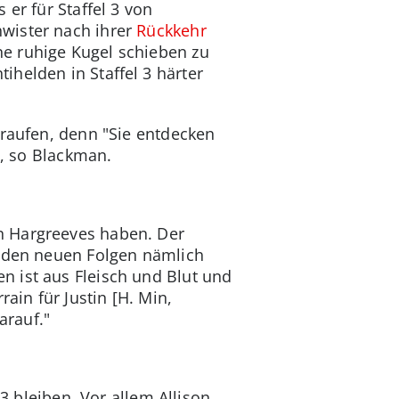
er für Staffel 3 von
wister nach ihrer
Rückkehr
e ruhige Kugel schieben zu
tihelden in Staffel 3 härter
nraufen, denn "Sie entdecken
", so Blackman.
n Hargreeves haben. Der
n den neuen Folgen nämlich
n ist aus Fleisch und Blut und
ain für Justin [H. Min,
arauf."
 3 bleiben. Vor allem Allison