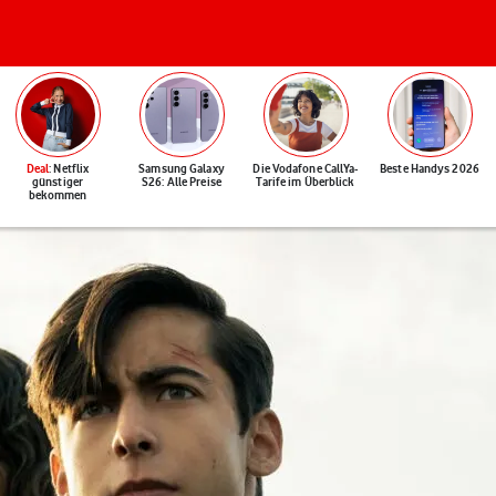
Deal
: Netflix
Samsung Galaxy
Die Vodafone CallYa-
Beste Handys 2026
günstiger
S26: Alle Preise
Tarife im Überblick
bekommen