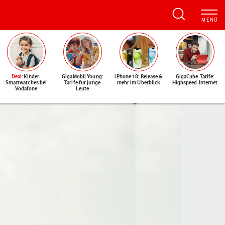
Deal
: Kinder-
GigaMobil Young:
iPhone 18: Release &
GigaCube-Tarife:
Smartwatches bei
Tarife für junge
mehr im Überblick
Highspeed-Internet
Vodafone
Leute