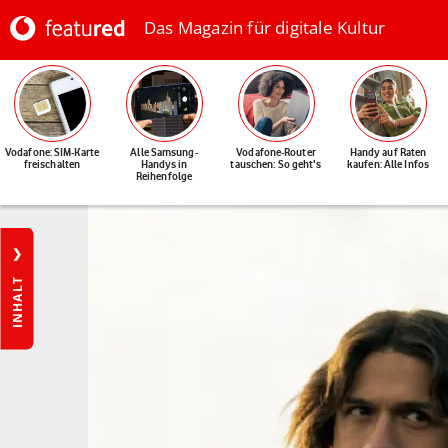
Das Magazin für digitale Kultur
Vodafone: SIM-Karte
Alle Samsung-
Vodafone-Router
Handy auf Raten
freischalten
Handys in
tauschen: So geht's
kaufen: Alle Infos
Reihenfolge
INHALT