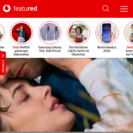
ten
Deal
: Netflix
Samsung Galaxy
Die Vodafone
Beste Handys
Deal
e
günstiger
S26: Alle Preise
CallYa-Tarife im
2026
Smar
bekommen
Überblick
bei 
INHALT
©Netflix