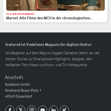
TV & ENTERTAINMENT
Marvel: Alle Filme des MCU in der chronologischen
Reihenfolge
featured ist Vodafones Magazin für digitale Kultur
Als Begleiter auf dem Weg ins Gigabit-Zeitalter liefern wir die
besten Stories zu Smartphone-Highlights, Gadgets, den
heißesten Tech-News und Kino- und TV-Höhepunkte.
Anschrift
Vodafone GmbH
Ferdinand-Braun-Platz 1
40549 Düsseldorf