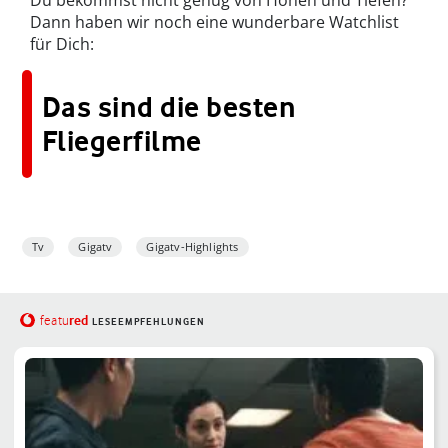
Du bekommst nicht genug von Höhen und Tiefen?
Dann haben wir noch eine wunderbare Watchlist
für Dich:
Das sind die besten
Fliegerfilme
Tv
Gigatv
Gigatv-Highlights
red
featu
LESEEMPFEHLUNGEN