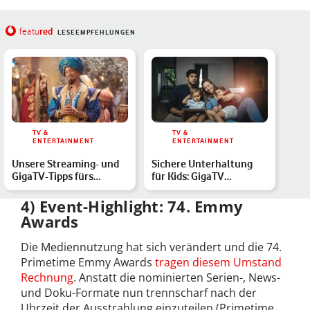
red
featu
LESEEMPFEHLUNGEN
TV &
TV &
ENTERTAINMENT
ENTERTAINMENT
Unsere Streaming- und
Sichere Unterhaltung
GigaTV-Tipps fürs
für Kids: GigaTV
Wochenende
inklusive der Kinderecke
je…
4) Event-Highlight: 74. Emmy
Awards
Die Mediennutzung hat sich verändert und die 74.
Primetime Emmy Awards
tragen diesem Umstand
Rechnung
. Anstatt die nominierten Serien-, News-
und Doku-Formate nun trennscharf nach der
Uhrzeit der Ausstrahlung einzuteilen (Primetime,