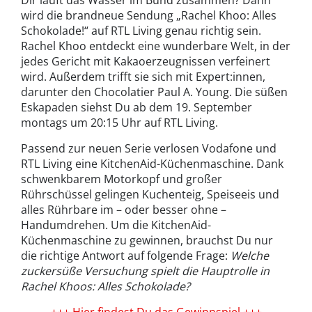
wird die brandneue Sendung „Rachel Khoo: Alles
Schokolade!“ auf RTL Living genau richtig sein.
Rachel Khoo entdeckt eine wunderbare Welt, in der
jedes Gericht mit Kakaoerzeugnissen verfeinert
wird. Außerdem trifft sie sich mit Expert:innen,
darunter den Chocolatier Paul A. Young. Die süßen
Eskapaden siehst Du ab dem 19. September
montags um 20:15 Uhr auf RTL Living.
Passend zur neuen Serie verlosen Vodafone und
RTL Living eine KitchenAid-Küchenmaschine. Dank
schwenkbarem Motorkopf und großer
Rührschüssel gelingen Kuchenteig, Speiseeis und
alles Rührbare im – oder besser ohne –
Handumdrehen. Um die KitchenAid-
Küchenmaschine zu gewinnen, brauchst Du nur
die richtige Antwort auf folgende Frage:
Welche
zuckersüße Versuchung spielt die Hauptrolle in
Rachel Khoos: Alles Schokolade?
+++ Hier findest Du das Gewinnspiel +++