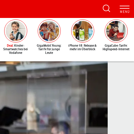
Deal
: Kinder-
GigaMobil Young:
iPhone 18: Release &
GigaCube-Tarife:
Smartwatches bei
Tarife für junge
mehr im Überblick
Highspeed-Internet
Vodafone
Leute