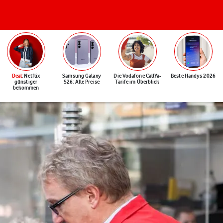
Deal
: Netflix
Samsung Galaxy
Die Vodafone CallYa-
Beste Handys 2026
günstiger
S26: Alle Preise
Tarife im Überblick
bekommen