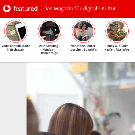
Das Magazin für digitale Kultur
Vodafone: SIM-Karte
Alle Samsung-
Vodafone-Router
Handy auf Raten
freischalten
Handys in
tauschen: So geht's
kaufen: Alle Infos
Reihenfolge