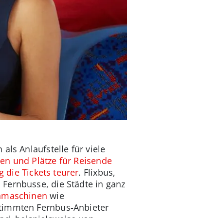
als Anlaufstelle für viele
en und Plätze für Reisende
 die Tickets teurer
. Flixbus,
Fernbusse, die Städte in ganz
hmaschinen
wie
stimmten Fernbus-Anbieter