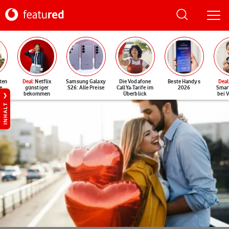
ten
Deal
: Netflix
Samsung Galaxy
Die Vodafone
Beste Handys
Deal
e
günstiger
S26: Alle Preise
CallYa-Tarife im
2026
Smar
bekommen
Überblick
bei 
INHALT