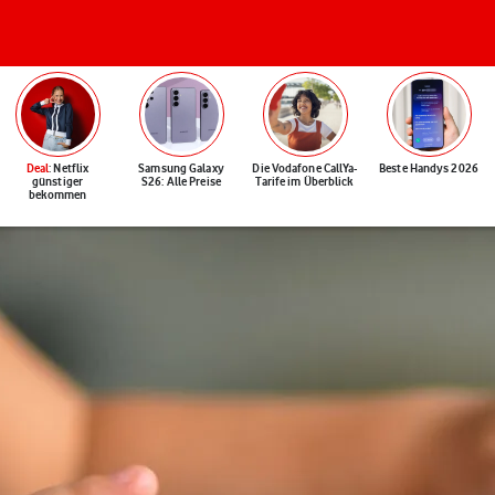
Deal
: Netflix
Samsung Galaxy
Die Vodafone CallYa-
Beste Handys 2026
günstiger
S26: Alle Preise
Tarife im Überblick
bekommen