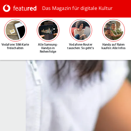
Das Magazin für digitale Kultur
Vodafone: SIM-Karte
Alle Samsung-
Vodafone-Router
Handy auf Raten
freischalten
Handys in
tauschen: So geht's
kaufen: Alle Infos
Reihenfolge