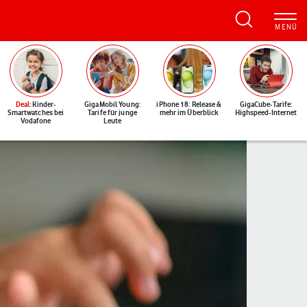
Deal
: Kinder-
GigaMobil Young:
iPhone 18: Release &
GigaCube-Tarife:
Smartwatches bei
Tarife für junge
mehr im Überblick
Highspeed-Internet
Vodafone
Leute