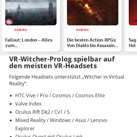
GAMING
GAMING
Fallout: London – Alles
Die besten Action-RPGs:
Sag
zum
Von Diablo bis Assassin’s
Hol
postapokalyptischen
Creed
Int
Fan-Mod
VR-Witcher-Prolog spielbar auf
den meisten VR-Headsets
Folgende Headsets unterstützt „Witcher in Virtual
Reality”:
HTC Vive / Pro / Cosmos / Cosmos Elite
Valve Index
Oculus Rift Dk2 / Cv1 / S
Mixed Reality / Windows / Asus / Lenovo
Explorer
Oculus Quest mit Oculus Link