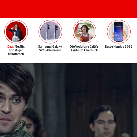
Deal
: Netflix
Samsung Galaxy
Die Vodafone CallYa-
Beste Handys 2026
günstiger
S26: Alle Preise
Tarife im Überblick
bekommen