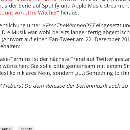
aus der Serie auf Spotify und Apple Music streame
ccount von „The Witcher”
heraus.
fentlichung unter
#FreeTheWitcherOST
eingesetzt u
Die Musik war wohl bereits länger fertig abgemischt
Antwort auf einen Fan-Tweet am 22. Dezember 2019)
ehalten:
ase-Termins ist der nächste Trend auf Twitter gestar
 wünschen: Sie solle bitte gemeinsam mit einem Sin
est kein klares Nein, sondern „(...) Something to thin
k? Fieberst Du dem Release der Serienmusik auch so
e-Music
Spotify