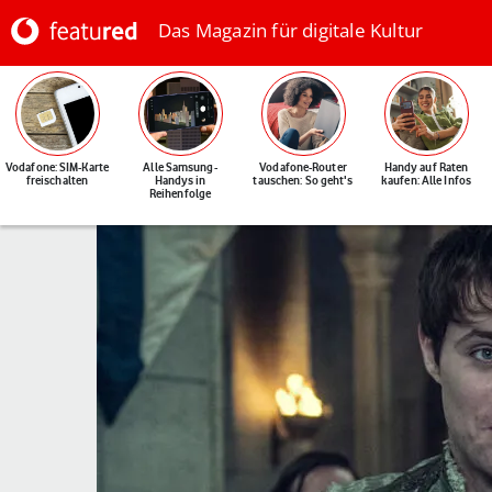
Das Magazin für digitale Kultur
Vodafone: SIM-Karte
Alle Samsung-
Vodafone-Router
Handy auf Raten
freischalten
Handys in
tauschen: So geht's
kaufen: Alle Infos
Reihenfolge