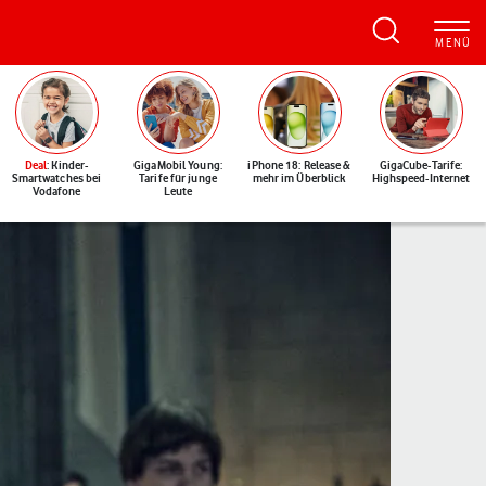
Deal
: Kinder-
GigaMobil Young:
iPhone 18: Release &
GigaCube-Tarife:
Smartwatches bei
Tarife für junge
mehr im Überblick
Highspeed-Internet
Vodafone
Leute