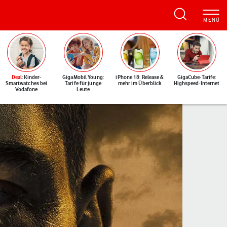
Deal
: Kinder-
GigaMobil Young:
iPhone 18: Release &
GigaCube-Tarife:
Smartwatches bei
Tarife für junge
mehr im Überblick
Highspeed-Internet
Vodafone
Leute