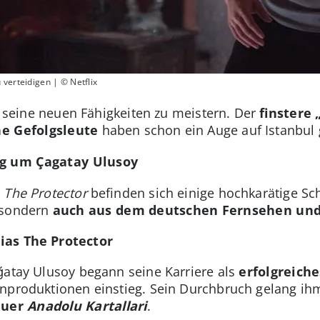
verteidigen | © Netflix
t, seine neuen Fähigkeiten zu meistern. Der
finstere
e Gefolgsleute
haben schon ein Auge auf Istanbul 
ng um Çagatay Ulusoy
e
The Protector
befinden sich einige hochkarätige Sch
 sondern
auch aus dem deutschen Fernsehen und
ias The Protector
ğatay Ulusoy begann seine Karriere als
erfolgreich
enproduktionen einstieg. Sein Durchbruch gelang i
euer
Anadolu Kartallari
.