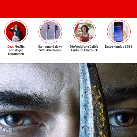
Deal
: Netflix
Samsung Galaxy
Die Vodafone CallYa-
Beste Handys 2026
günstiger
S26: Alle Preise
Tarife im Überblick
bekommen