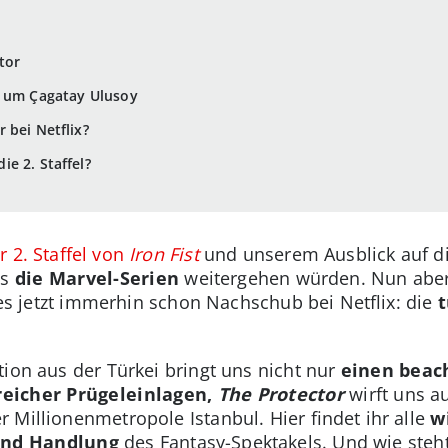
tor
g um Çagatay Ulusoy
 bei Netflix?
e 2. Staffel?
r 2. Staffel von
Iron Fist
und unserem Ausblick auf die
ss
die Marvel-Serien
weitergehen würden. Nun aber 
t es jetzt immerhin schon Nachschub bei Netflix: die
t
tion aus der Türkei bringt uns nicht nur
einen beach
reicher Prügeleinlagen,
The Protector
wirft uns a
Millionenmetropole Istanbul. Hier findet ihr alle
wi
und Handlung
des Fantasy-Spektakels. Und wie steht