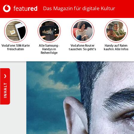
Das Magazin für digitale Kultur
Vodafone: SIM-Karte
Alle Samsung-
Vodafone-Router
Handy auf Raten
freischalten
Handys in
tauschen: So geht's
kaufen: Alle Infos
Reihenfolge
INHALT