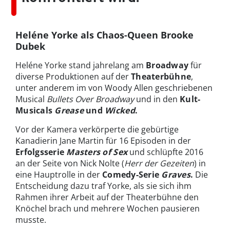
Heléne Yorke als Chaos-Queen Brooke
Dubek
Heléne Yorke stand jahrelang am
Broadway
für
diverse Produktionen auf der
Theaterbühne
,
unter anderem im von Woody Allen geschriebenen
Musical
Bullets Over Broadway
und in den
Kult-
Musicals
Grease
und
Wicked
.
Vor der Kamera verkörperte die gebürtige
Kanadierin Jane Martin für 16 Episoden in der
Erfolgsserie
Masters of Sex
und schlüpfte 2016
an der Seite von Nick Nolte (
Herr der Gezeiten
) in
eine Hauptrolle in der
Comedy-Serie
Graves
.
Die
Entscheidung dazu traf Yorke, als sie sich ihm
Rahmen ihrer Arbeit auf der Theaterbühne den
Knöchel brach und mehrere Wochen pausieren
musste.