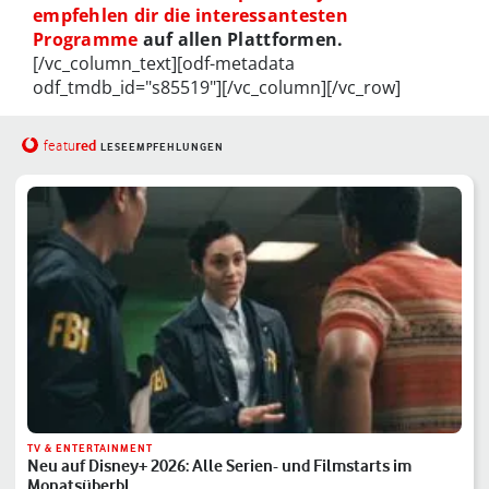
empfehlen dir die interessantesten
Programme
auf allen Plattformen.
[/vc_column_text][odf-metadata
odf_tmdb_id="s85519"][/vc_column][/vc_row]
red
featu
LESEEMPFEHLUNGEN
TV & ENTERTAINMENT
Neu auf Disney+ 2026: Alle Serien- und Filmstarts im
Monatsüberbl…