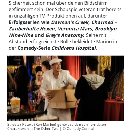
Sicherheit schon mal über deinen Bildschirm
geflimmert sein. Der Schauspielveteran trat bereits
in unzähligen TV-Produktionen auf, darunter
Erfolgsserien wie
Dawson’s Creek
,
Charmed –
Zauberhafte Hexen
,
Veronica Mars
,
Brooklyn
Nine-Nine
und
Grey’s Anatomy
.
Seine mit
Abstand erfolgreichste Rolle bekleidete Marino in
der
Comedy-Serie
Childrens Hospital
.
Streeter Peters (Ken Marino) gehört zu den schillerndsten
Charakteren in The Other Two | © Comedy Central