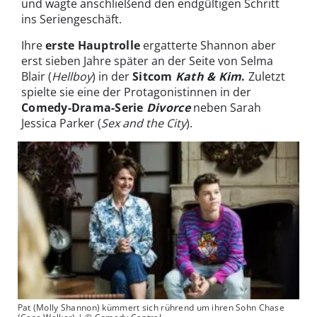
und wagte anschließend den endgültigen Schritt
ins Seriengeschäft.
Ihre
erste Hauptrolle
ergatterte Shannon aber
erst sieben Jahre später an der Seite von Selma
Blair (
Hellboy
) in der
Sitcom
Kath & Kim
.
Zuletzt
spielte sie eine der Protagonistinnen in der
Comedy-Drama-Serie
Divorce
neben Sarah
Jessica Parker (
Sex and the City
).
Pat (Molly Shannon) kümmert sich rührend um ihren Sohn Chase