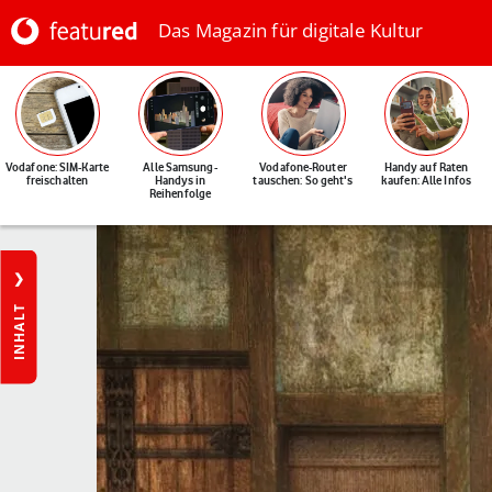
Das Magazin für digitale Kultur
Vodafone: SIM-Karte
Alle Samsung-
Vodafone-Router
Handy auf Raten
freischalten
Handys in
tauschen: So geht's
kaufen: Alle Infos
Reihenfolge
INHALT