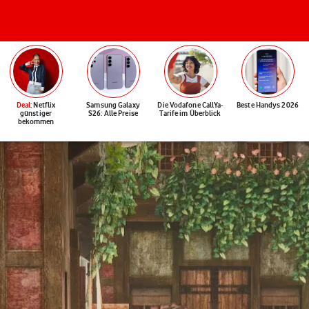
Deal
: Netflix
Samsung Galaxy
Die Vodafone CallYa-
Beste Handys 2026
günstiger
S26: Alle Preise
Tarife im Überblick
bekommen