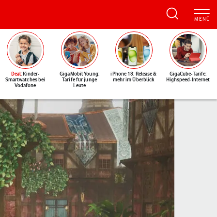
Deal
: Kinder-
GigaMobil Young:
iPhone 18: Release &
GigaCube-Tarife:
Smartwatches bei
Tarife für junge
mehr im Überblick
Highspeed-Internet
Vodafone
Leute