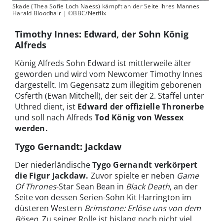
Skade (Thea Sofie Loch Naess) kämpft an der Seite ihres Mannes
Harald Bloodhair | ©BBC/Netflix
Timothy Innes: Edward, der Sohn König
Alfreds
König Alfreds Sohn Edward ist mittlerweile älter
geworden und wird vom Newcomer Timothy Innes
dargestellt. Im Gegensatz zum illegitim geborenen
Osferth (Ewan Mitchell), der seit der 2. Staffel unter
Uthred dient, ist
Edward der offizielle Thronerbe
und soll nach Alfreds
Tod König von Wessex
werden.
Tygo Gernandt: Jackdaw
Der niederländische
Tygo Gernandt verkörpert
die Figur Jackdaw.
Zuvor spielte er neben
Game
Of Thrones
-Star Sean Bean in
Black Death
, an der
Seite von dessen Serien-Sohn Kit Harrington im
düsteren Western
Brimstone: Erlöse uns von dem
Bösen
. Zu seiner Rolle ist bislang noch nicht viel