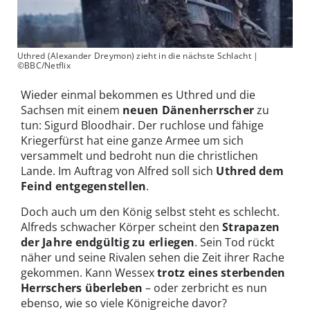
Uthred (Alexander Dreymon) zieht in die nächste Schlacht |
©BBC/Netflix
Wieder einmal bekommen es Uthred und die
Sachsen mit einem
neuen Dänenherrscher
zu
tun: Sigurd Bloodhair. Der ruchlose und fähige
Kriegerfürst hat eine ganze Armee um sich
versammelt und bedroht nun die christlichen
Lande. Im Auftrag von Alfred soll sich
Uthred dem
Feind entgegenstellen
.
Doch auch um den König selbst steht es schlecht.
Alfreds schwacher Körper scheint den
Strapazen
der Jahre endgültig zu erliegen
. Sein Tod rückt
näher und seine Rivalen sehen die Zeit ihrer Rache
gekommen. Kann Wessex
trotz eines sterbenden
Herrschers überleben
– oder zerbricht es nun
ebenso, wie so viele Königreiche davor?