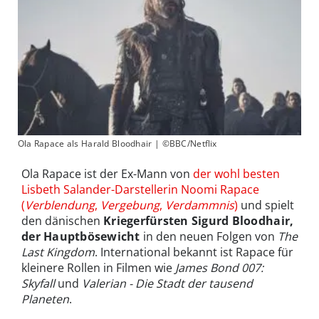
Ola Rapace als Harald Bloodhair | ©BBC/Netflix
Ola Rapace ist der Ex-Mann von
der wohl besten
Lisbeth Salander-Darstellerin Noomi Rapace
(
Verblendung
,
Vergebung
,
Verdammnis
)
und spielt
den dänischen
Kriegerfürsten Sigurd Bloodhair,
der Hauptbösewicht
in den neuen Folgen von
The
Last Kingdom
. International bekannt ist Rapace für
kleinere Rollen in Filmen wie
James Bond 007:
Skyfall
und
Valerian - Die Stadt der tausend
Planeten
.