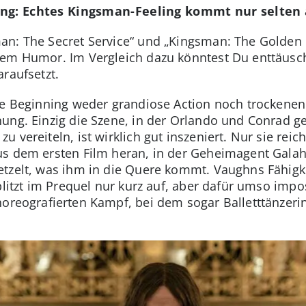
ing: Echtes Kingsman-Feeling kommt nur selten 
n: The Secret Service“ und „Kingsman: The Golden 
nem Humor. Im Vergleich dazu könntest Du enttäusc
raufsetzt.
The Beginning weder grandiose Action noch trockene
ung. Einzig die Szene, in der Orlando und Conrad g
 vereiteln, ist wirklich gut inszeniert. Nur sie reich
s dem ersten Film heran, in der Geheimagent Galahad
tzelt, was ihm in die Quere kommt. Vaughns Fähigke
blitzt im Prequel nur kurz auf, aber dafür umso impo
horeografierten Kampf, bei dem sogar Balletttänzer