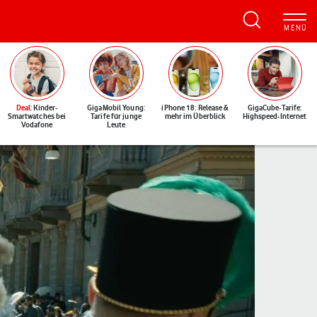
Deal
: Kinder-
GigaMobil Young:
iPhone 18: Release &
GigaCube-Tarife:
Smartwatches bei
Tarife für junge
mehr im Überblick
Highspeed-Internet
Vodafone
Leute