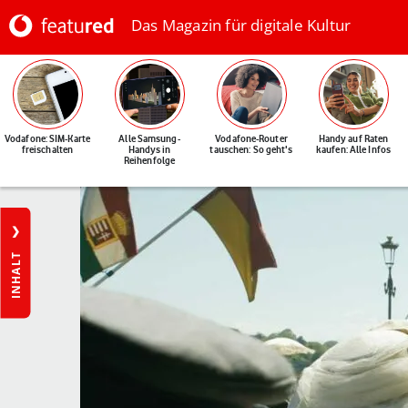
Das Magazin für digitale Kultur
Vodafone: SIM-Karte
Alle Samsung-
Vodafone-Router
Handy auf Raten
freischalten
Handys in
tauschen: So geht's
kaufen: Alle Infos
Reihenfolge
INHALT