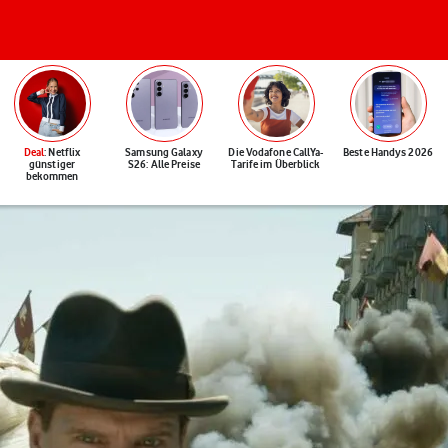
Deal
: Netflix
Samsung Galaxy
Die Vodafone CallYa-
Beste Handys 2026
günstiger
S26: Alle Preise
Tarife im Überblick
bekommen