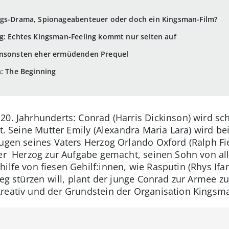
iegs-Drama, Spionageabenteuer oder doch ein Kingsman-Film?
g: Echtes Kingsman-Feeling kommt nur selten auf
ansonsten eher ermüdenden Prequel
n: The Beginning
20. Jahrhunderts: Conrad (Harris Dickinson) wird sc
rt. Seine Mutter Emily (Alexandra Maria Lara) wird b
Augen seines Vaters Herzog Orlando Oxford (Ralph F
der Herzog zur Aufgabe gemacht, seinen Sohn von al
ilfe von fiesen Gehilf:innen, wie Rasputin (Rhys Ifa
rieg stürzen will, plant der junge Conrad zur Armee 
reativ und der Grundstein der Organisation Kingsma