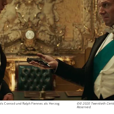
als Conrad und Ralph Fiennes als Herzog
©© 2020 Twentieth Centur
Reserved.