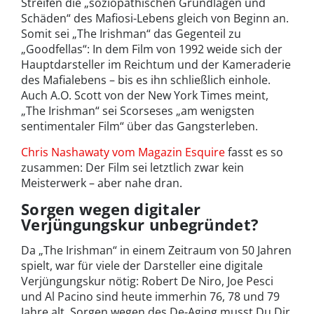
Streifen die „soziopathischen Grundlagen und
Schäden“ des Mafiosi-Lebens gleich von Beginn an.
Somit sei „The Irishman“ das Gegenteil zu
„Goodfellas“: In dem Film von 1992 weide sich der
Hauptdarsteller im Reichtum und der Kameraderie
des Mafialebens – bis es ihn schließlich einhole.
Auch A.O. Scott von der New York Times meint,
„The Irishman“ sei Scorseses „am wenigsten
sentimentaler Film“ über das Gangsterleben.
Chris Nashawaty vom Magazin Esquire
fasst es so
zusammen: Der Film sei letztlich zwar kein
Meisterwerk – aber nahe dran.
Sorgen wegen digitaler
Verjüngungskur unbegründet?
Da „The Irishman“ in einem Zeitraum von 50 Jahren
spielt, war für viele der Darsteller eine digitale
Verjüngungskur nötig: Robert De Niro, Joe Pesci
und Al Pacino sind heute immerhin 76, 78 und 79
Jahre alt. Sorgen wegen des De-Aging musst Du Dir