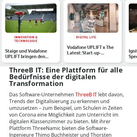
INNOVATION &
DIGITAL LIFE
TECHNOLOGIE
Vodafone UPLIFT x The
Staige und Vodafone
Ign
Latest: Start-up-
UPLIFT bringen den
Spe
Accelerator startet neue
Vereinssport ins digitale
Vod
P…
…
Dop
ThreeB IT: Eine Plattform für alle
Bedürfnisse der digitalen
Transformation
Das Software-Unternehmen
ThreeB IT
lebt davon,
Trends der Digitalisierung zu erkennen und
umzusetzen – zum Beispiel, um Schulen in Zeiten
von Corona eine Möglichkeit zum Unterricht im
digitalen Klassenzimmer zu bieten. Mit ihrer
Plattform ThreeNamic bieten die Software-
Ingenieure Thimo Buchheister und Thorsten