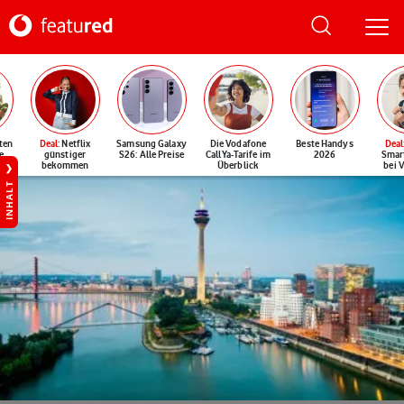
ten
Deal
: Netflix
Samsung Galaxy
Die Vodafone
Beste Handys
Deal
e
günstiger
S26: Alle Preise
CallYa-Tarife im
2026
Smar
bekommen
Überblick
bei 
INHALT