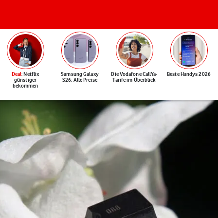
Deal
: Netflix
Samsung Galaxy
Die Vodafone CallYa-
Beste Handys 2026
günstiger
S26: Alle Preise
Tarife im Überblick
bekommen