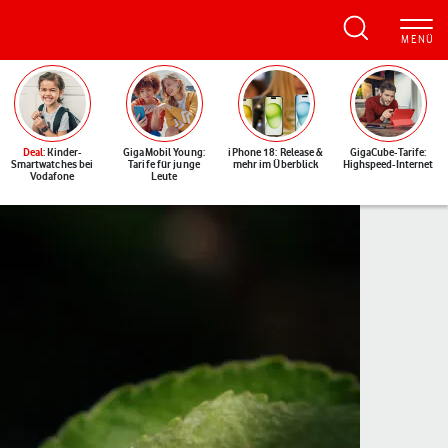
Deal
: Kinder-
GigaMobil Young:
iPhone 18: Release &
GigaCube-Tarife:
Smartwatches bei
Tarife für junge
mehr im Überblick
Highspeed-Internet
Vodafone
Leute