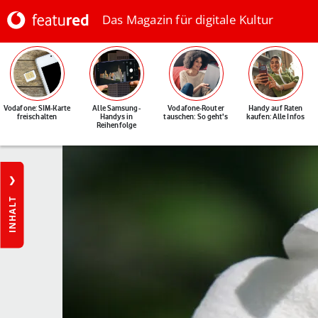
Das Magazin für digitale Kultur
Vodafone: SIM-Karte
Alle Samsung-
Vodafone-Router
Handy auf Raten
freischalten
Handys in
tauschen: So geht's
kaufen: Alle Infos
Reihenfolge
INHALT