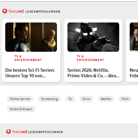
red
featu
LESEEMPFEHLUNGEN
TV &
TV &
ENTERTAINMENT
ENTERTAINMENT
Die besten Sci-Fi-Serien:
Serien 2026: Netflix,
Neu 
Unsere Top 10 von
Prime Video & Co. – diese
Feb
Netflix, Prime Video …
Highlights erwart…
Lin
geh
Filme-Serien
Streaming
Tv
Kino
Netflix
Film
Ende-Erklaert
red
featu
LESEEMPFEHLUNGEN