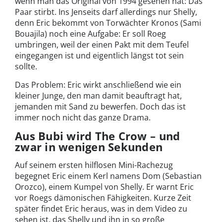
wenn man das Original von 1994 gesehen hat: Das
Paar stirbt. Ins Jenseits darf allerdings nur Shelly,
denn Eric bekommt von Torwächter Kronos (Sami
Bouajila) noch eine Aufgabe: Er soll Roeg
umbringen, weil der einen Pakt mit dem Teufel
eingegangen ist und eigentlich längst tot sein
sollte.
Das Problem: Eric wirkt anschließend wie ein
kleiner Junge, den man damit beauftragt hat,
jemanden mit Sand zu bewerfen. Doch das ist
immer noch nicht das ganze Drama.
Aus Bubi wird The Crow
–
und
zwar in wenigen Sekunden
Auf seinem ersten hilflosen Mini-Rachezug
begegnet Eric einem Kerl namens Dom (Sebastian
Orozco), einem Kumpel von Shelly. Er warnt Eric
vor Roegs dämonischen Fähigkeiten. Kurze Zeit
später findet Eric heraus, was in dem Video zu
sehen ist, das Shelly und ihn in so große