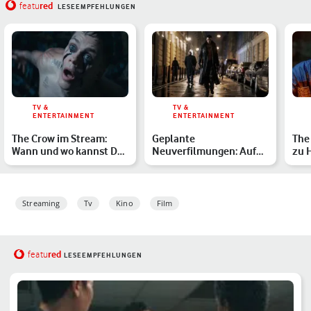
red
featu
LESEEMPFEHLUNGEN
TV &
TV &
ENTERTAINMENT
ENTERTAINMENT
The Crow im Stream:
Geplante
The
Wann und wo kannst Du
Neuverfilmungen: Auf
zu 
das Kultfilm-Remake
diese 5 Reboots freuen
Rel
seh…
wir uns 2024…
Streaming
Tv
Kino
Film
red
featu
LESEEMPFEHLUNGEN