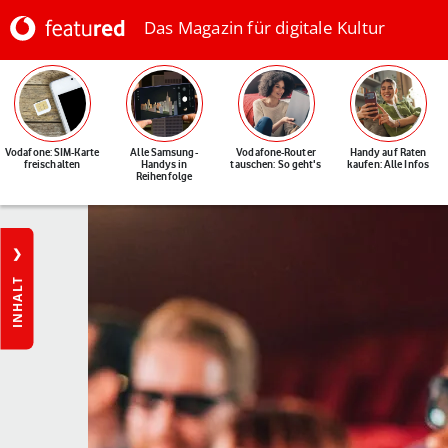
Das Magazin für digitale Kultur
Vodafone: SIM-Karte
Alle Samsung-
Vodafone-Router
Handy auf Raten
freischalten
Handys in
tauschen: So geht's
kaufen: Alle Infos
Reihenfolge
INHALT