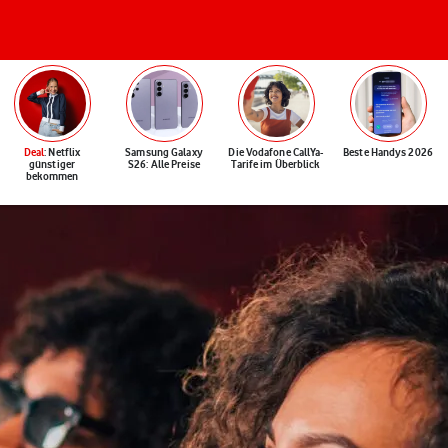
Deal
: Netflix
Samsung Galaxy
Die Vodafone CallYa-
Beste Handys 2026
günstiger
S26: Alle Preise
Tarife im Überblick
bekommen