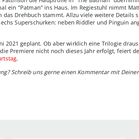
rt Pattinson die Hauptrolle in "The Batman" übernimm
mal ein "Patman" ins Haus. Im Regiestuhl nimmt Matt
h das Drehbuch stammt. Allzu viele weitere Details s
n sechs Superschurken: neben Riddler und Pinguin a
uni 2021 geplant. Ob aber wirklich eine Trilogie drau
 die Premiere nicht noch dieses Jahr erfolgt, feier
rtstag
.
ung? Schreib uns gerne einen Kommentar mit Deine