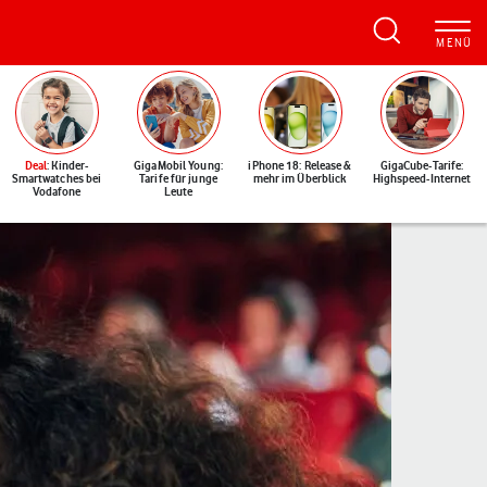
Deal
: Kinder-
GigaMobil Young:
iPhone 18: Release &
GigaCube-Tarife:
Smartwatches bei
Tarife für junge
mehr im Überblick
Highspeed-Internet
Vodafone
Leute