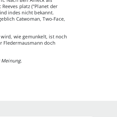
t. Nach Ben Affleck als
 Reeves platz ("Planet der
ind indes nicht bekannt.
ngeblich Catwoman, Two-Face,
s wird, wie gemunkelt, ist noch
t der Fledermausmann doch
r Meinung.