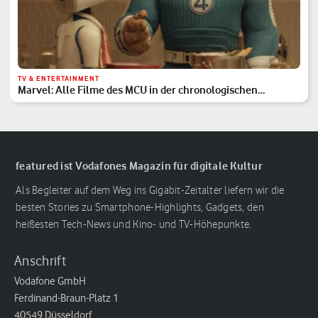
TV & ENTERTAINMENT
Marvel: Alle Filme des MCU in der chronologischen
Reihenfolge
featured ist Vodafones Magazin für digitale Kultur
Als Begleiter auf dem Weg ins Gigabit-Zeitalter liefern wir die
besten Stories zu Smartphone-Highlights, Gadgets, den
heißesten Tech-News und Kino- und TV-Höhepunkte.
Anschrift
Vodafone GmbH
Ferdinand-Braun-Platz 1
40549 Düsseldorf