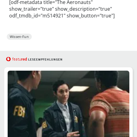
[odf-metadata title="The Aeronauts"
show_trailer="true" show_description="true"
odf_tmdb_id="m514921" show_button="true"]
Wissen-Fun
red
featu
LESEEMPFEHLUNGEN