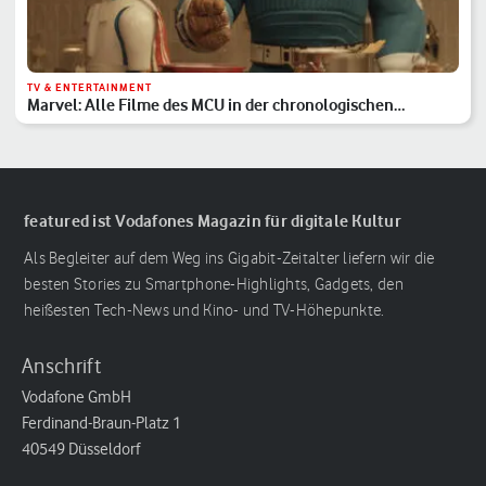
TV & ENTERTAINMENT
Marvel: Alle Filme des MCU in der chronologischen
Reihenfolge
featured ist Vodafones Magazin für digitale Kultur
Als Begleiter auf dem Weg ins Gigabit-Zeitalter liefern wir die
besten Stories zu Smartphone-Highlights, Gadgets, den
heißesten Tech-News und Kino- und TV-Höhepunkte.
Anschrift
Vodafone GmbH
Ferdinand-Braun-Platz 1
40549 Düsseldorf