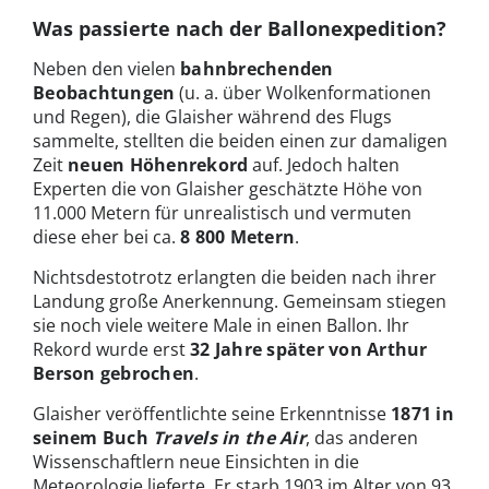
Was passierte nach der Ballonexpedition?
Neben den vielen
bahnbrechenden
Beobachtungen
(u. a. über Wolkenformationen
und Regen), die Glaisher während des Flugs
sammelte, stellten die beiden einen zur damaligen
Zeit
neuen Höhenrekord
auf. Jedoch halten
Experten die von Glaisher geschätzte Höhe von
11.000 Metern für unrealistisch und vermuten
diese eher bei ca.
8 800 Metern
.
Nichtsdestotrotz erlangten die beiden nach ihrer
Landung große Anerkennung. Gemeinsam stiegen
sie noch viele weitere Male in einen Ballon. Ihr
Rekord wurde erst
32 Jahre später von Arthur
Berson gebrochen
.
Glaisher veröffentlichte seine Erkenntnisse
1871 in
seinem Buch
Travels in the Air
, das anderen
Wissenschaftlern neue Einsichten in die
Meteorologie lieferte. Er starb 1903 im Alter von 93