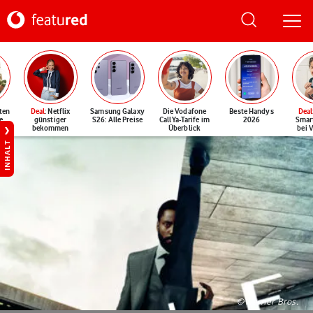
ten
Deal
: Netflix
Samsung Galaxy
Die Vodafone
Beste Handys
Deal
e
günstiger
S26: Alle Preise
CallYa-Tarife im
2026
Smar
bekommen
Überblick
bei 
INHALT
©Warner Bros.