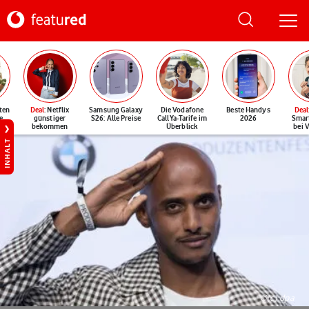
ten
Deal
: Netflix
Samsung Galaxy
Die Vodafone
Beste Handys
Deal
e
günstiger
S26: Alle Preise
CallYa-Tarife im
2026
Smar
bekommen
Überblick
bei 
INHALT
©(c) dpa