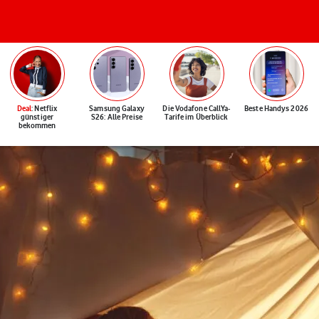
Deal
: Netflix
Samsung Galaxy
Die Vodafone CallYa-
Beste Handys 2026
günstiger
S26: Alle Preise
Tarife im Überblick
bekommen