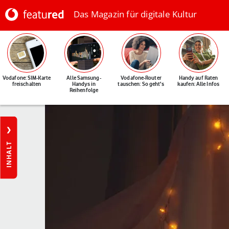
Das Magazin für digitale Kultur
Vodafone: SIM-Karte
Alle Samsung-
Vodafone-Router
Handy auf Raten
freischalten
Handys in
tauschen: So geht's
kaufen: Alle Infos
Reihenfolge
INHALT