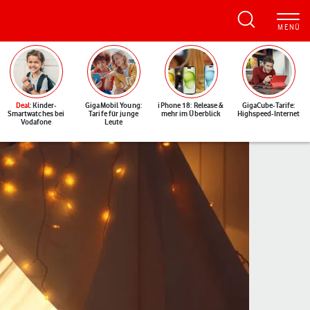
Deal
: Kinder-
GigaMobil Young:
iPhone 18: Release &
GigaCube-Tarife:
Smartwatches bei
Tarife für junge
mehr im Überblick
Highspeed-Internet
Vodafone
Leute