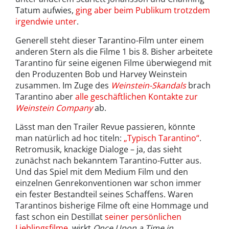
Tatum aufwies,
ging aber beim Publikum trotzdem
irgendwie unter
.
Generell steht dieser Tarantino-Film unter einem
anderen Stern als die Filme 1 bis 8. Bisher arbeitete
Tarantino für seine eigenen Filme überwiegend mit
den Produzenten Bob und Harvey Weinstein
zusammen. Im Zuge des
Weinstein-Skandals
brach
Tarantino aber
alle geschäftlichen Kontakte zur
Weinstein Company
ab.
Lässt man den Trailer Revue passieren, könnte
man natürlich ad hoc titeln:
„Typisch Tarantino“
.
Retromusik, knackige Dialoge – ja, das sieht
zunächst nach bekanntem Tarantino-Futter aus.
Und das Spiel mit dem Medium Film und den
einzelnen Genrekonventionen war schon immer
ein fester Bestandteil seines Schaffens. Waren
Tarantinos bisherige Filme oft eine Hommage und
fast schon ein Destillat
seiner persönlichen
Lieblingsfilme
, wirkt
Once Upon a Time in