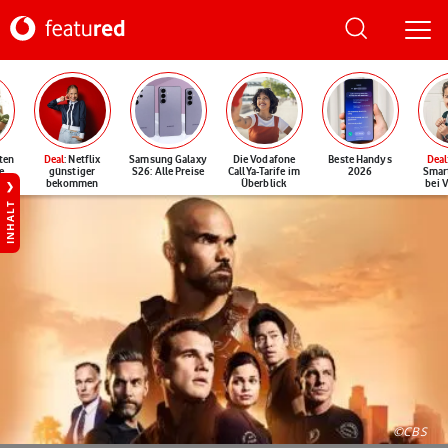
ten
Deal
: Netflix
Samsung Galaxy
Die Vodafone
Beste Handys
Deal
e
günstiger
S26: Alle Preise
CallYa-Tarife im
2026
Smar
bekommen
Überblick
bei 
INHALT
©CBS