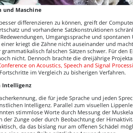
h und Maschine
esser differenzieren zu können, greift der Computer
ortschatz und vorhandene Satzkonstruktionen schrä
 bei Redewendungen, Umgangssprache und spontanen 
 einer kriegt die Zähne nicht auseinander und mach
grammatikalisch falschen Sätzen schwer. Für den Ei
och nicht. Dennoch brachte die dreijährige Projekta
 Conference on Acoustics, Speech and Signal Process
Fortschritte im Vergleich zu bisherigen Verfahren.
 Intelligenz
racherkennung, die für jede Sprache und jeden Sprech
stlichen Intelligenz. Parallel zum visuellen Lippenl
nnten stimmlose Worte durch Messung der Muskelakt
ern der Zunge oder durch Beobachtung der Hirnaktivit
aktisch, da das bislang nur am offenen Schädel mögl