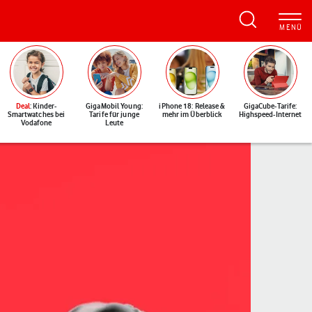
Deal
: Kinder-
GigaMobil Young:
iPhone 18: Release &
GigaCube-Tarife:
Smartwatches bei
Tarife für junge
mehr im Überblick
Highspeed-Internet
Vodafone
Leute