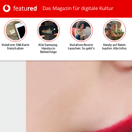
Das Magazin für digitale Kultur
Vodafone: SIM-Karte
Alle Samsung-
Vodafone-Router
Handy auf Raten
freischalten
Handys in
tauschen: So geht's
kaufen: Alle Infos
Reihenfolge