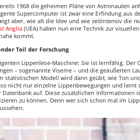
bereits 1968 die geheimen Pläne von Astronauten an
gente Supercomputer ist zwar eine Erfindung aus de
zeigt aber, wie alt die Idee und wie zeitintensiv die 
st Anglia
(UEA) haben nun eine Technik zur visuellen
r nahe kommt.
ender Teil der Forschung
lligenten Lippenlese-Maschine: Sie ist lernfähig. D
gen – sogenannte Viseme – und die geäußerten La
 statistischen Modell wird dann geübt, wie Ton u
 also nicht nur einzelne Lippenbewegungen und lernt
r Datenbank auf. Diese zusätzlichen Informationen 
ifizieren zu können. Denn wer sich schon mal im Lipp
aussehen.