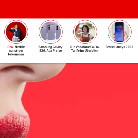
Deal
: Netflix
Samsung Galaxy
Die Vodafone CallYa-
Beste Handys 2026
günstiger
S26: Alle Preise
Tarife im Überblick
bekommen