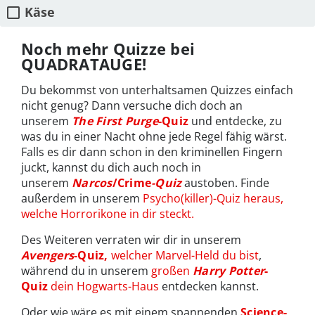
Käse
Noch mehr Quizze bei
QUADRATAUGE!
Du bekommst von unterhaltsamen Quizzes einfach
nicht genug? Dann versuche dich doch an
unserem
The First Purge
-Quiz
und entdecke, zu
was du in einer Nacht ohne jede Regel fähig wärst.
Falls es dir dann schon in den kriminellen Fingern
juckt, kannst du dich auch noch in
unserem
Narcos
/Crime
-Quiz
austoben. Finde
außerdem in unserem
Psycho(killer)-Quiz heraus,
welche Horrorikone in dir steckt.
Des Weiteren verraten wir dir in unserem
Avengers
-Quiz,
welcher Marvel-Held du bist
,
während du in unserem
großen
Harry Potter
-
Quiz
dein Hogwarts-Haus
entdecken kannst.
Oder wie wäre es mit einem spannenden
Science-