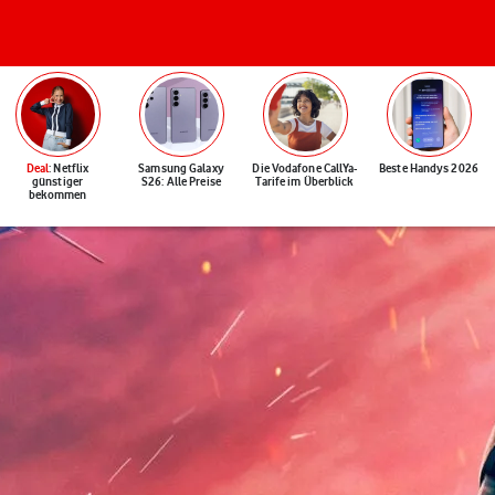
Deal
: Netflix
Samsung Galaxy
Die Vodafone CallYa-
Beste Handys 2026
günstiger
S26: Alle Preise
Tarife im Überblick
bekommen