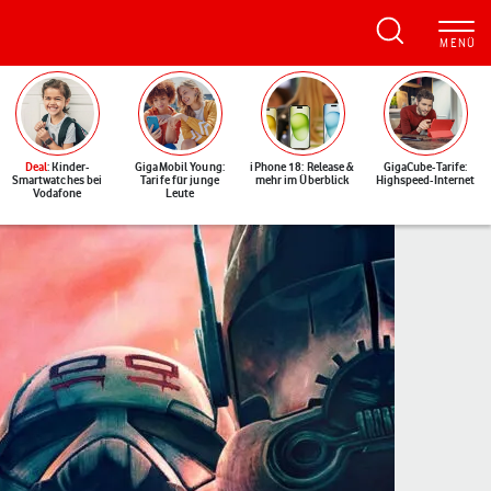
Deal
: Kinder-
GigaMobil Young:
iPhone 18: Release &
GigaCube-Tarife:
Smartwatches bei
Tarife für junge
mehr im Überblick
Highspeed-Internet
Vodafone
Leute