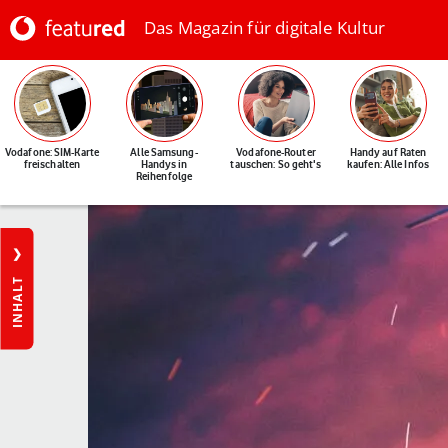
Das Magazin für digitale Kultur
Vodafone: SIM-Karte
Alle Samsung-
Vodafone-Router
Handy auf Raten
freischalten
Handys in
tauschen: So geht's
kaufen: Alle Infos
Reihenfolge
INHALT