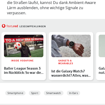
die Straßen läufst, kannst Du dank Ambient-Aware
Lärm ausblenden, ohne wichtige Signale zu
verpassen.
red
featu
LESEEMPFEHLUNGEN
INSIDE VODAFONE
GADGETS &
WEARABLES
Baller League Season 3
Gal
Ist die Galaxy Watch7
im Rückblick: So war die
nut
wasserdicht? Alles, was
dritte Runde mit …
den
Du wissen musst
Smartphone
Sport
Smartwatch
In-Ears