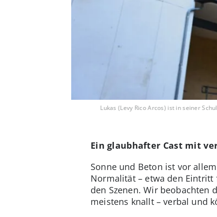
Lukas (Levy Rico Arcos) ist in seiner Sc
Ein glaubhafter Cast mit v
Sonne und Beton ist vor allem
Normalität – etwa den Eintritt
den Szenen. Wir beobachten die
meistens knallt – verbal und k