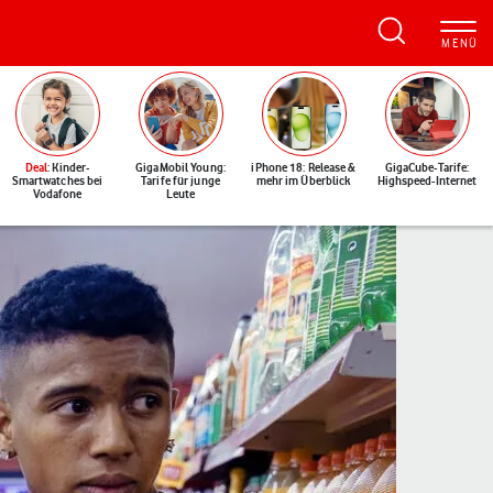
Deal
: Kinder-
GigaMobil Young:
iPhone 18: Release &
GigaCube-Tarife:
Smartwatches bei
Tarife für junge
mehr im Überblick
Highspeed-Internet
Vodafone
Leute