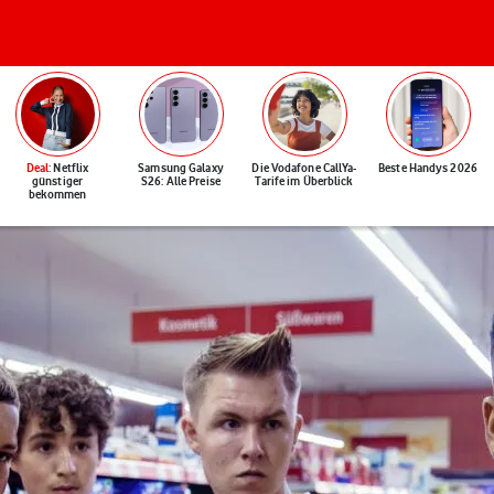
Deal
: Netflix
Samsung Galaxy
Die Vodafone CallYa-
Beste Handys 2026
günstiger
S26: Alle Preise
Tarife im Überblick
bekommen