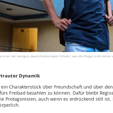
hule einer der wenigen deutschstämmigen Schüler, was die Dinge nicht immer e
ertrauter Dynamik
 ein Charakterstück über Freundschaft und über de
 fürs Freibad bezahlen zu können. Dafür bleibt Regi
 Protagonisten, auch wenn es erdrückend still ist. E
örperlich.