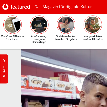
Das Magazin für digitale Kultur
Vodafone: SIM-Karte
Alle Samsung-
Vodafone-Router
Handy auf Raten
freischalten
Handys in
tauschen: So geht's
kaufen: Alle Infos
Reihenfolge
INHALT