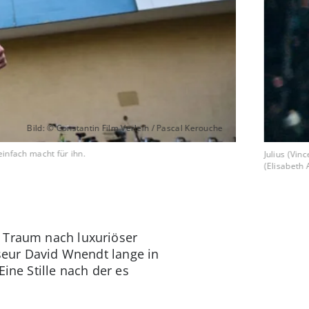
Bild: © Constantin Film Verleih / Pascal Kerouche
infach macht für ihn.
Julius (Vin
(Elisabeth A
n Traum nach luxuriöser
sseur David Wnendt lange in
ine Stille nach der es