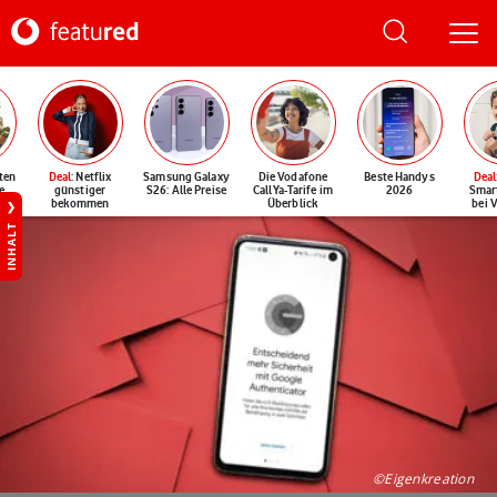
ten
Deal
: Netflix
Samsung Galaxy
Die Vodafone
Beste Handys
Deal
e
günstiger
S26: Alle Preise
CallYa-Tarife im
2026
Smar
bekommen
Überblick
bei 
INHALT
©Eigenkreation