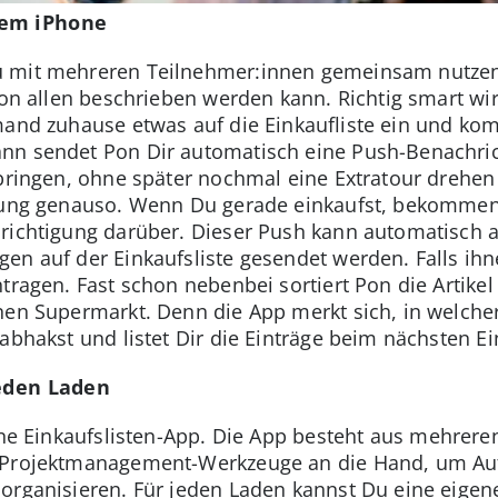
dem iPhone
 mit mehreren Teilnehmer:innen gemeinsam nutzen. 
 von allen beschrieben werden kann. Richtig smart w
emand zuhause etwas auf die Einkaufliste ein und k
nn sendet Pon Dir automatisch eine Push-Benachric
itbringen, ohne später nochmal eine Extratour dreh
igung genauso. Wenn Du gerade einkaufst, bekommen
richtigung darüber. Dieser Push kann automatisch a
en auf der Einkaufsliste gesendet werden. Falls ihn
tragen. Fast schon nebenbei sortiert Pon die Artikel
nen Supermarkt. Denn die App merkt sich, in welcher
 abhakst und listet Dir die Einträge beim nächsten E
jeden Laden
ine Einkaufslisten-App. Die App besteht aus mehrere
e Projektmanagement-Werkzeuge an die Hand, um Au
organisieren. Für jeden Laden kannst Du eine eigene