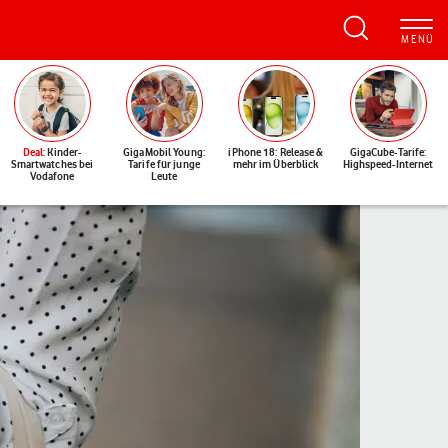
Deal
: Kinder-
GigaMobil Young:
iPhone 18: Release &
GigaCube-Tarife:
Smartwatches bei
Tarife für junge
mehr im Überblick
Highspeed-Internet
Vodafone
Leute