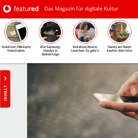
Das Magazin für digitale Kultur
Vodafone: SIM-Karte
Alle Samsung-
Vodafone-Router
Handy auf Raten
freischalten
Handys in
tauschen: So geht's
kaufen: Alle Infos
Reihenfolge
INHALT