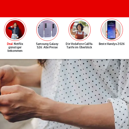
Deal
: Netflix
Samsung Galaxy
Die Vodafone CallYa-
Beste Handys 2026
günstiger
S26: Alle Preise
Tarife im Überblick
bekommen