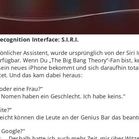
cognition Interface: S.I.R.I.
sönlicher Assistent, wurde ursprünglich von der Siri 
rfügbar. Wenn Du „The Big Bang Theory“-Fan bist, ke
sein neues iPhone bekommt und sich daraufhin total i
rtet. Und das kam dabei heraus:
 oder eine Frau?“
 Nomen haben ein Geschlecht. Ich habe keins.“
ite?“
lleicht können die Leute an der Genius Bar das beant
n Google?“
er ... Deshalb hatte ich auch mehr Zeit, mir über Wi