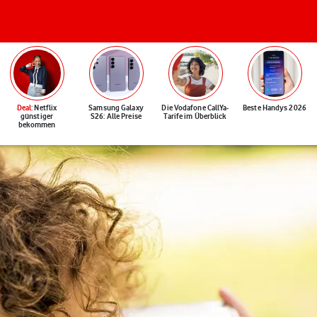
Deal
: Netflix
Samsung Galaxy
Die Vodafone CallYa-
Beste Handys 2026
günstiger
S26: Alle Preise
Tarife im Überblick
bekommen