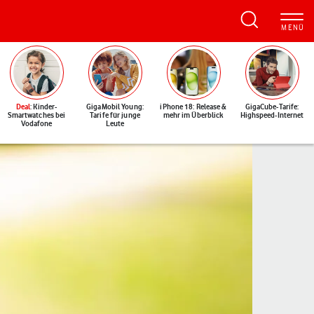
Deal
: Kinder-
GigaMobil Young:
iPhone 18: Release &
GigaCube-Tarife:
Smartwatches bei
Tarife für junge
mehr im Überblick
Highspeed-Internet
Vodafone
Leute