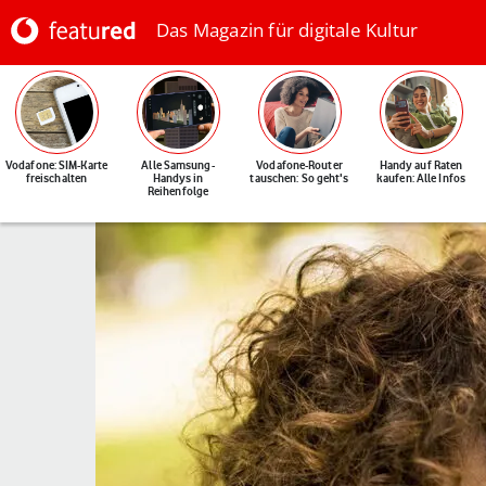
Das Magazin für digitale Kultur
Vodafone: SIM-Karte
Alle Samsung-
Vodafone-Router
Handy auf Raten
freischalten
Handys in
tauschen: So geht's
kaufen: Alle Infos
Reihenfolge