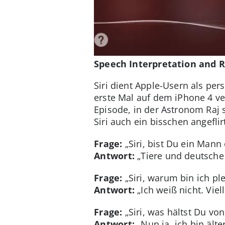
Speech Interpretation and Re
Siri dient Apple-Usern als per
erste Mal auf dem iPhone 4 ve
Episode, in der Astronom Raj 
Siri auch ein bisschen angefli
Frage:
„Siri, bist Du ein Mann
Antwort:
„Tiere und deutsche
Frage:
„Siri, warum bin ich ple
Antwort:
„Ich weiß nicht. Vie
Frage:
„Siri, was hältst Du vo
Antwort:
„Nun ja, ich bin ält