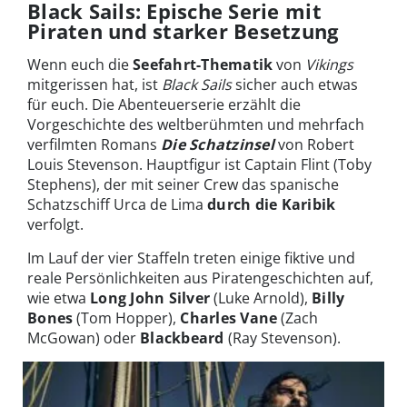
Black Sails: Epische Serie mit
Piraten und starker Besetzung
Wenn euch die
Seefahrt-Thematik
von
Vikings
mitgerissen hat, ist
Black Sails
sicher auch etwas
für euch. Die Abenteuerserie erzählt die
Vorgeschichte des weltberühmten und mehrfach
verfilmten Romans
Die Schatzinsel
von Robert
Louis Stevenson. Hauptfigur ist Captain Flint (Toby
Stephens), der mit seiner Crew das spanische
Schatzschiff Urca de Lima
durch die Karibik
verfolgt.
Im Lauf der vier Staffeln treten einige fiktive und
reale Persönlichkeiten aus Piratengeschichten auf,
wie etwa
Long John Silver
(Luke Arnold),
Billy
Bones
(Tom Hopper),
Charles Vane
(Zach
McGowan) oder
Blackbeard
(Ray Stevenson).