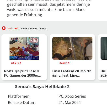
geschaffen sein musst, das jetzt mehr denn je
weiß, was es sein möchte: Eine bis ins Mark
gehende Erfahrung.
red
featu
LESEEMPFEHLUNGEN
GAMING
GAMING
Nostalgie pur: Diese 8
Final Fantasy VII Rebirth
Die
PC-Games der 2000er
&shy; Test: Eine
2026
haben wir gerne gezock…
gelungene
High
Wiedergeburt…
bes
Senua’s Saga: Hellblade 2
Plattformen:
PC, Xbox Series
Release-Datum:
21. Mai 2024