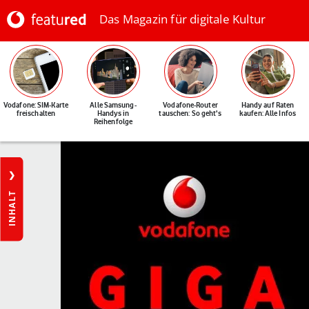
Das Magazin für digitale Kultur
Vodafone: SIM-Karte
Alle Samsung-
Vodafone-Router
Handy auf Raten
freischalten
Handys in
tauschen: So geht's
kaufen: Alle Infos
Reihenfolge
INHALT