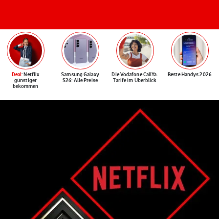
Deal
: Netflix
Samsung Galaxy
Die Vodafone CallYa-
Beste Handys 2026
günstiger
S26: Alle Preise
Tarife im Überblick
bekommen