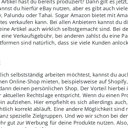
 Artikel hast du bereits produziert? Dann gilt es jet
kannst du hierfür eBay nutzen, aber es gibt auch vie
tsy, Palundu oder Tahai. Sogar Amazon bietet mit A
es verkaufen kann. Bei allen Anbietern kannst du d
eine Artikel auch wirklich selbstgemacht sind. Bei d
el eine Verkaufsgebühr, bei anderen zahlst du eine 
ttformen sind natürlich, dass sie viele Kunden anlo
g
klich selbstständig arbeiten möchtest, kannst du a
einen Online-Shop mieten, beispielsweise auf Shopify
dann deinen persönlichen Shop. Der Vorteil hierbei i
r aktuellen Rechtslage entspricht. Wenn du einen P
n aufziehen. Hier empfiehlt es sich allerdings auch
htlich korrekt abläuft. Eine andere Möglichkeit sin
ganz spezielle Zielgruppen. Und wo wir schon bei de
ehr gut zur Werbung für deine Produkte nutzen. Also