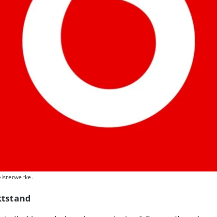
eisterwerke.
ktstand