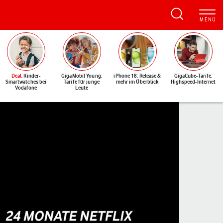
Deal
: Kinder-
GigaMobil Young:
iPhone 18: Release &
GigaCube-Tarife:
Smartwatches bei
Tarife für junge
mehr im Überblick
Highspeed-Internet
Vodafone
Leute