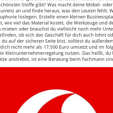
e schönsten Stoffe gibt? Was macht deine Möbel- od
nkurrenz an und finde heraus, was den Leuten fehlt. 
r Euphorie loslegen. Erstelle einen kleinen Businesspl
hst, wie viel das Material kostet, die Werkzeuge und
 mieten oder brauchst du vielleicht noch mehr Unt
sfinden, ob sich das Geschäft für dich auch lohnt od
it du auf der sicheren Seite bist, solltest du außer
lich nicht mehr als 17.500 Euro umsetzt und im fol
ie Kleinunternehmerregelung nutzen. Das heißt, du 
ze anstrebst, ist eine Beratung beim Fachmann sinn