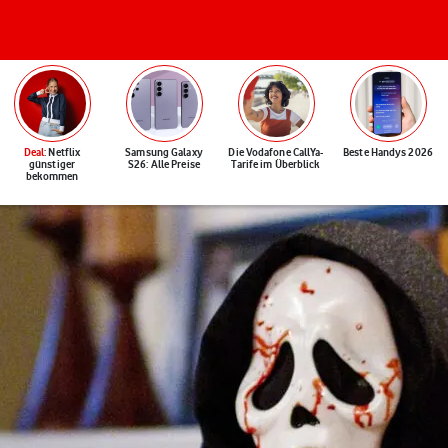
Deal
: Netflix
Samsung Galaxy
Die Vodafone CallYa-
Beste Handys 2026
günstiger
S26: Alle Preise
Tarife im Überblick
bekommen