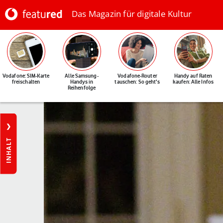
Das Magazin für digitale Kultur
Vodafone: SIM-Karte
Alle Samsung-
Vodafone-Router
Handy auf Raten
freischalten
Handys in
tauschen: So geht's
kaufen: Alle Infos
Reihenfolge
INHALT