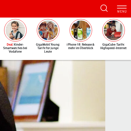
Deal
: Kinder-
GigaMobil Young:
iPhone 18: Release &
GigaCube-Tarife:
Smartwatches bei
Tarife für junge
mehr im Überblick
Highspeed-Internet
Vodafone
Leute