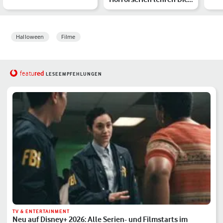
musst Du kennen
im 
2025 wahrhaft das Fü…
Halloween
Filme
red
featu
LESEEMPFEHLUNGEN
TV & ENTERTAINMENT
Neu auf Disney+ 2026: Alle Serien- und Filmstarts im