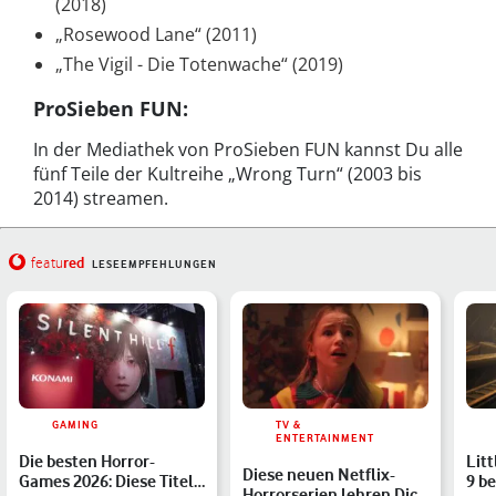
(2018)
„Rosewood Lane“ (2011)
„The Vigil - Die Totenwache“ (2019)
ProSieben FUN:
In der Mediathek von ProSieben FUN kannst Du alle
fünf Teile der Kultreihe „Wrong Turn“ (2003 bis
2014) streamen.
red
featu
LESEEMPFEHLUNGEN
GAMING
TV &
ENTERTAINMENT
Die besten Horror-
Litt
Diese neuen Netflix-
Games 2026: Diese Titel
9 be
Horrorserien lehren Dich