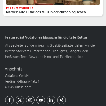
TV & ENTERTAINMENT
Marvel: Alle Filme des MCU in der chronologischen
Reihenfolge
featured ist Vodafones Magazin für digitale Kultur
Als Begleiter auf dem Weg ins Gigabit-Zeitalter liefern wir die
besten Stories zu Smartphone-Highlights, Gadgets, den
heißesten Tech-News und Kino- und TV-Höhepunkte.
Anschrift
Vodafone GmbH
Ferdinand-Braun-Platz 1
40549 Düsseldorf