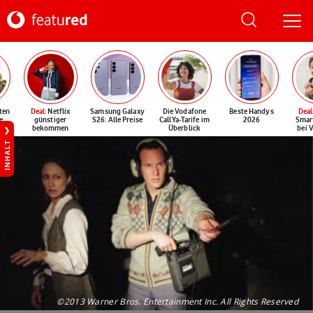
ten
Deal
: Netflix
Samsung Galaxy
Die Vodafone
Beste Handys
Deal
e
günstiger
S26: Alle Preise
CallYa-Tarife im
2026
Smar
bekommen
Überblick
bei 
INHALT
©2013 Warner Bros. Entertainment Inc. All Rights Reserved