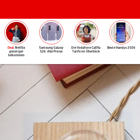
Deal
: Netflix
Samsung Galaxy
Die Vodafone CallYa-
Beste Handys 2026
günstiger
S26: Alle Preise
Tarife im Überblick
bekommen