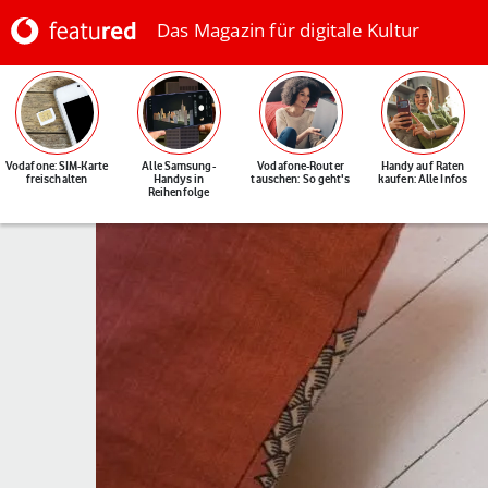
Das Magazin für digitale Kultur
Vodafone: SIM-Karte
Alle Samsung-
Vodafone-Router
Handy auf Raten
freischalten
Handys in
tauschen: So geht's
kaufen: Alle Infos
Reihenfolge