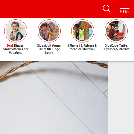
Deal
: Kinder-
GigaMobil Young:
iPhone 18: Release &
GigaCube-Tarife:
Smartwatches bei
Tarife für junge
mehr im Überblick
Highspeed-Internet
Vodafone
Leute