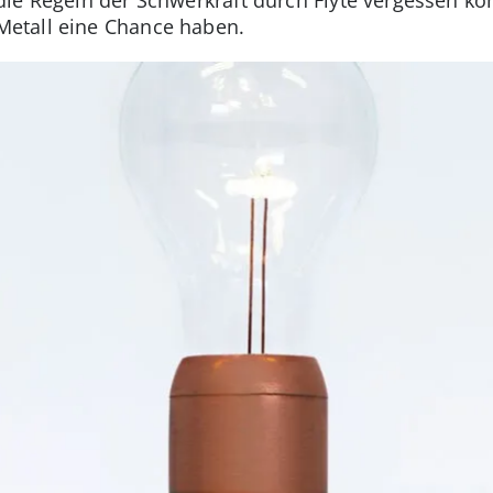
ie Regeln der Schwerkraft durch Flyte vergessen kö
etall eine Chance haben.