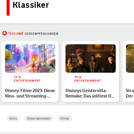
Klassiker
red
featu
LESEEMPFEHLUNGEN
TV &
TV &
ENTERTAINMENT
ENTERTAINMENT
Disney-Filme 2023: Diese
Disneys Geistervilla-
Str
Kino- und Streaming-
Remake: Das solltest Du
Der
Highlights werden Di…
über die Neuauflage …
Hei
Kino
Entertainment
Filme