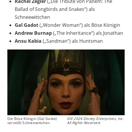
Rachel Zegler
(„Die Tribute von Panem: The
Ballad of Songbirds and Snakes“) als
Schneewittchen
Gal Gadot
(„Wonder Woman“) als Böse Königin
Andrew Burnap
(„The Inheritance“) als Jonathan
Ansu Kabia
(„Sandman“) als Huntsman
Die Böse Königin (Gal Gadot)
©© 2024 Disney Enterprises, Inc.
verstößt Schneewittchen.
All Rights Reserved.