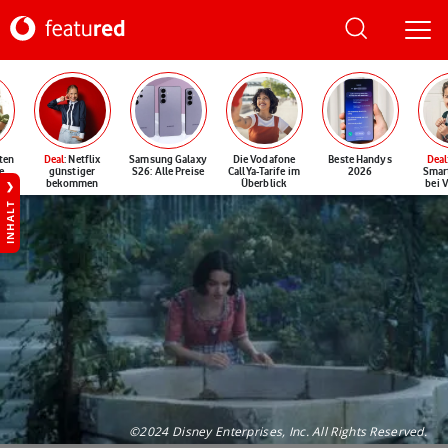
ten
Deal
: Netflix
Samsung Galaxy
Die Vodafone
Beste Handys
Deal
e
günstiger
S26: Alle Preise
CallYa-Tarife im
2026
Smar
bekommen
Überblick
bei 
INHALT
©2024 Disney Enterprises, Inc. All Rights Reserved.