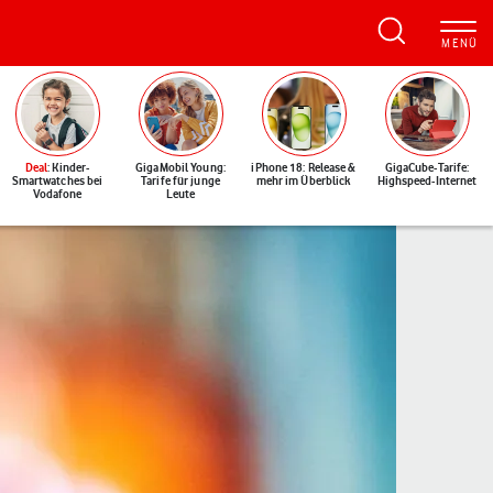
Deal
: Kinder-
GigaMobil Young:
iPhone 18: Release &
GigaCube-Tarife:
Smartwatches bei
Tarife für junge
mehr im Überblick
Highspeed-Internet
Vodafone
Leute