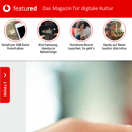
Das Magazin für digitale Kultur
Vodafone: SIM-Karte
Alle Samsung-
Vodafone-Router
Handy auf Raten
freischalten
Handys in
tauschen: So geht's
kaufen: Alle Infos
Reihenfolge
INHALT