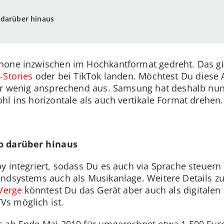
 darüber hinaus
hone inzwischen im Hochkantformat gedreht. Das gil
-Stories
oder bei TikTok landen. Möchtest Du diese
er wenig ansprechend aus. Samsung hat deshalb nun
hl ins horizontale als auch vertikale Format drehen.
o darüber hinaus
y integriert, sodass Du es auch via Sprache steuern
undsystems auch als Musikanlage. Weitere Details z
Verge
könntest Du das Gerät aber auch als digitalen
s möglich ist.
s ab Ende Mai 2019 für umgerechnet etwa 1.500 Euro