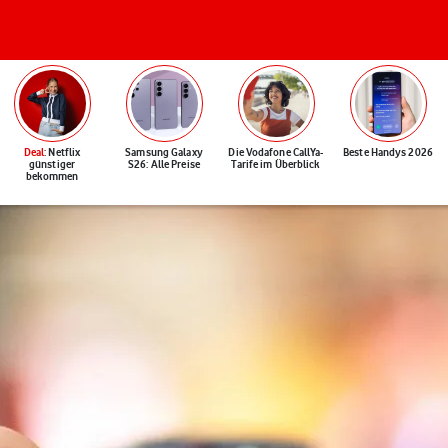
Deal
: Netflix
Samsung Galaxy
Die Vodafone CallYa-
Beste Handys 2026
günstiger
S26: Alle Preise
Tarife im Überblick
bekommen