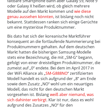
faltbare Smartphone dann aber Galaxy S9, Note 9
oder Galaxy X heißen wird, ob gleich mehrere
Modelle auf den Markt kommen und
wie diese
genau aussehen könnten
, ist bislang noch nicht
bekannt. Stattdessen ranken sich einige Gerüchte
um eine mysteriöse Produktnummer.
Bis dato hat sich der koreanische Marktführer
konsequent an die fortlaufende Nummerierung bei
Produktnummern gehalten. Auf dem deutschen
Markt hatten die bisherigen Samsung-Modelle
stets eine Bezeichnung, die mit „SM-G“ begann,
gefolgt von einer dreistelligen Produktnummer, die
zumeist auf „0“ endete. Bei dem im April 2017 in
der WiFi Alliance als „
SM-G888NO
“ zertifizierten
Modell handelt es sich aufgrund der „8“ am Ende
sowie dem Zusatz „NO“ wohl um ein neuartiges
Modell, das nicht für den deutschen Markt
vorgesehen ist. Bislang
weiß aber niemand, was
sich dahinter verbirgt
. Klar ist nur, dass es wohl
aufgrund des Zusatzes „NO“ für den